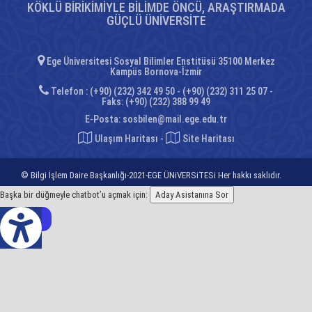
KÖKLÜ BİRİKİMİYLE BİLİMDE ÖNCÜ, ARAŞTIRMADA
GÜÇLÜ ÜNİVERSİTE
Ege Üniversitesi Sosyal Bilimler Enstitüsü 35100 Merkez
Kampüs Bornova-İzmir
Telefon : (+90) (232) 342 49 50 - (+90) (232) 311 25 07 -
Faks: (+90) (232) 388 99 49
E-Posta:
sosbilen@mail.ege.edu.tr
Ulaşım Haritası
-
Site Haritası
© Bilgi İşlem Daire Başkanlığı-2021-EGE ÜNiVERSiTESi Her hakkı saklıdır.
Başka bir düğmeyle chatbot’u açmak için:
Aday Asistanına Sor
z Çeviri