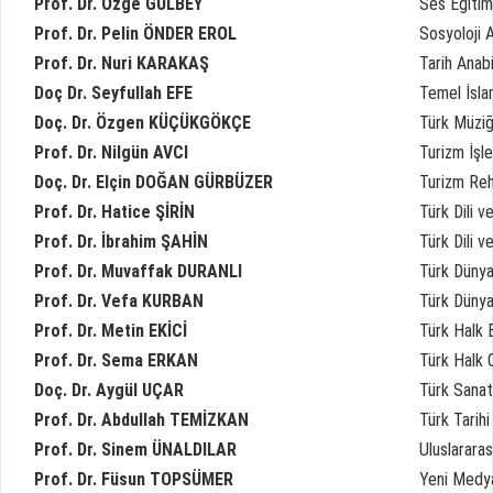
Prof. Dr. Özge GÜLBEY
Ses Eğitim
Prof. Dr. Pelin ÖNDER EROL
Sosyoloji A
Prof. Dr. Nuri KARAKAŞ
Tarih Anabi
Doç Dr. Seyfullah EFE
Temel İslam
Doç. Dr. Özgen KÜÇÜKGÖKÇE
Türk Müziğ
Prof. Dr. Nilgün AVCI
Turizm İşle
Doç. Dr. Elçin DOĞAN GÜRBÜZER
Turizm Reh
Prof. Dr. Hatice ŞİRİN
Türk Dili v
Prof. Dr. İbrahim ŞAHİN
Türk Dili v
Prof. Dr. Muvaffak DURANLI
Türk Dünya
Prof. Dr. Vefa KURBAN
Türk Dünya
Prof. Dr. Metin EKİCİ
Türk Halk B
Prof. Dr. Sema ERKAN
Türk Halk O
Doç. Dr. Aygül UÇAR
Türk Sanat
Prof. Dr. Abdullah TEMİZKAN
Türk Tarihi
Prof. Dr. Sinem ÜNALDILAR
Uluslararas
Prof. Dr. Füsun TOPSÜMER
Yeni Medya