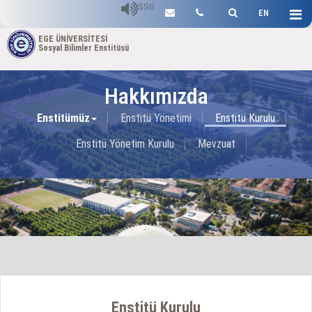
SSO
EN
EGE ÜNİVERSİTESİ
Sosyal Bilimler Enstitüsü
Hakkımızda
Enstitümüz
Enstitü Yönetimi
Enstitü Kurulu
Enstitü Yönetim Kurulu
Mevzuat
Enstitü Kurulu