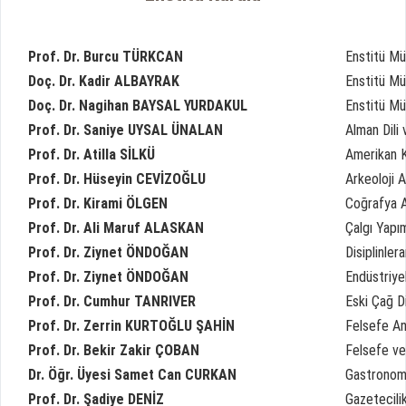
Prof. Dr. Burcu TÜRKCAN
Enstitü M
Doç. Dr. Kadir ALBAYRAK
Enstitü Mü
Doç. Dr. Nagihan BAYSAL YURDAKUL
Enstitü Mü
Prof. Dr. Saniye UYSAL ÜNALAN
Alman Dili 
Prof. Dr. Atilla SİLKÜ
Amerikan K
Prof. Dr. Hüseyin CEVİZOĞLU
Arkeoloji A
Prof. Dr. Kirami ÖLGEN
Coğrafya A
Prof. Dr. Ali Maruf ALASKAN
Çalgı Yapım
Prof. Dr. Ziynet ÖNDOĞAN
Disiplinler
Prof. Dr. Ziynet ÖNDOĞAN
Endüstriye
Prof. Dr. Cumhur TANRIVER
Eski Çağ Di
Prof. Dr. Zerrin KURTOĞLU ŞAHİN
Felsefe An
Prof. Dr. Bekir Zakir ÇOBAN
Felsefe ve 
Dr. Öğr. Üyesi Samet Can CURKAN
Gastronomi
Prof. Dr. Şadiye DENİZ
Gazetecilik