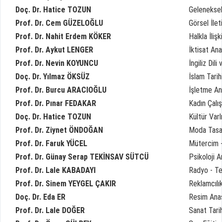
Doç. Dr. Hatice TOZUN
Geleneksel
Prof. Dr. Cem GÜZELOĞLU
Görsel İlet
Prof. Dr. Nahit Erdem KÖKER
Halkla İliş
Prof. Dr. Aykut LENGER
İktisat Ana
Prof. Dr. Nevin KOYUNCU
İngiliz Dil
Doç. Dr. Yılmaz ÖKSÜZ
İslam Tarih
Prof. Dr. Burcu ARACIOĞLU
İşletme An
Prof. Dr. Pınar FEDAKAR
Kadın Çalış
Doç. Dr. Hatice TOZUN
Kültür Varl
Prof. Dr. Ziynet ÖNDOĞAN
Moda Tasar
Prof. Dr. Faruk YÜCEL
Mütercim -
Prof. Dr. Günay Serap TEKİNSAV SÜTCÜ
Psikoloji A
Prof. Dr. Lale KABADAYI
Radyo - Te
Prof. Dr. Sinem YEYGEL ÇAKIR
Reklamcılık
Doç. Dr. Eda ER
Resim Anas
Prof. Dr. Lale DOĞER
Sanat Tarih