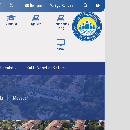
İletişim
Ege Rehber
EN
Mezunlar
Ege Ders
Online Kitap
Satış
Ege SSO
Formlar
Kalite Yönetim Sistemi
lu
Mevzuat