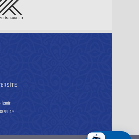
VERSİTE
-İzmir
88 99 49