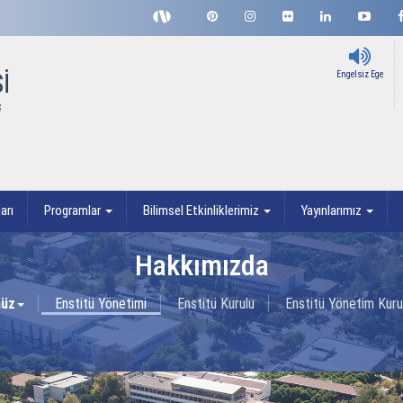
İ
Engelsiz Ege
ü
arı
Programlar
Bilimsel Etkinliklerimiz
Yayınlarımız
Hakkımızda
müz
Enstitü Yönetimi
Enstitü Kurulu
Enstitü Yönetim Kuru