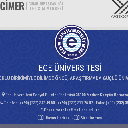
EGE ÜNİVERSİTESİ
ÖKLÜ BİRİKİMİYLE BİLİMDE ÖNCÜ, ARAŞTIRMADA GÜÇLÜ ÜNİ
Ege Üniversitesi Sosyal Bilimler Enstitüsü 35100 Merkez Kampüs Bornova
Telefon : (+90) (232) 342 49 50 - (+90) (232) 311 25 07 - Faks: (+90) (232) 3
E-Posta:
sosbilen@mail.ege.edu.tr
Ulaşım Haritası
-
Site Haritası